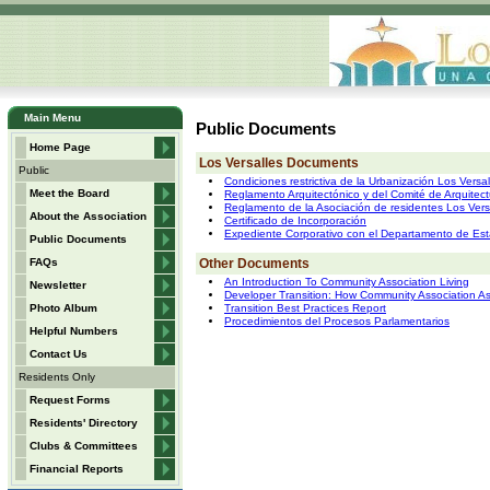
Main Menu
Public Documents
Home Page
Los Versalles Documents
Public
Condiciones restrictiva de la Urbanización Los Vers
Meet the Board
Reglamento Arquitectónico y del Comité de Arquitect
Reglamento de la Asociación de residentes Los Versa
About the Association
Certificado de Incorporación
Expediente Corporativo con el Departamento de Es
Public Documents
Other Documents
FAQs
An Introduction To Community Association Living
Newsletter
Developer Transition: How Community Association
Transition Best Practices Report
Photo Album
Procedimientos del Procesos Parlamentarios
Helpful Numbers
Contact Us
Residents Only
Request Forms
Residents' Directory
Clubs & Committees
Financial Reports