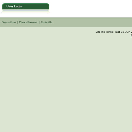
User Login
|
|
Terms of Use
Privacy Statement
Contact Us
On-line since: Sat 02 Ju
D